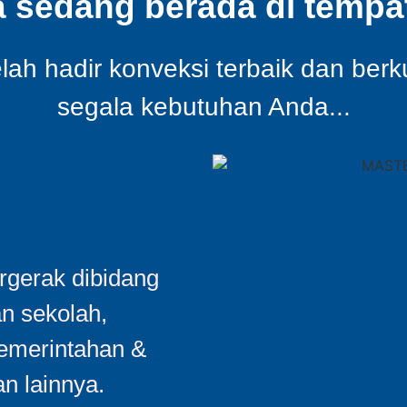
a sedang berada di tempat
ah hadir konveksi terbaik dan berk
segala kebutuhan Anda...
gerak dibidang
an sekolah,
Pemerintahan &
n lainnya.