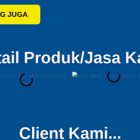
G JUGA
tail Produk/Jasa K
Client Kami...