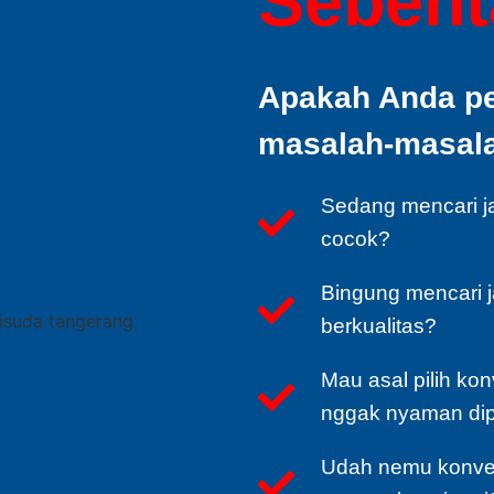
Sebenta
Apakah Anda p
masalah-masalah
Sedang mencari j
cocok?
Bingung mencari 
berkualitas?
Mau asal pilih kon
nggak nyaman di
Udah nemu konvek