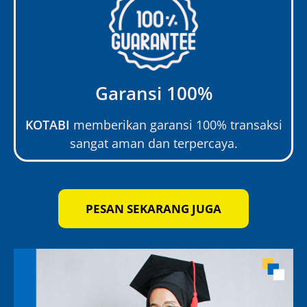
Garansi 100%
KOTABI
memberikan garansi 100% transaksi
sangat aman dan terpercaya.
PESAN SEKARANG JUGA