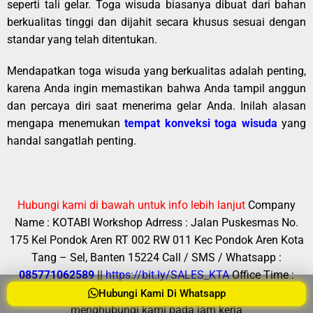
seperti tali gelar. Toga wisuda biasanya dibuat dari bahan
berkualitas tinggi dan dijahit secara khusus sesuai dengan
standar yang telah ditentukan.
Mendapatkan toga wisuda yang berkualitas adalah penting,
karena Anda ingin memastikan bahwa Anda tampil anggun
dan percaya diri saat menerima gelar Anda. Inilah alasan
mengapa menemukan
tempat konveksi toga wisuda
yang
handal sangatlah penting.
Hubungi kami di bawah untuk info lebih lanjut
Company
Name : KOTABI
Workshop Adrress : Jalan Puskesmas No.
175 Kel Pondok Aren RT 002 RW 011 Kec Pondok Aren Kota
Tang – Sel, Banten 15224
Call / SMS / Whatsapp :
085771062589
||
https://bit.ly/SALES_KTA
Office Time :
Senin – Sabtu (08.00 – 17.00)
Fast respon silahkan
Hubungi Kami Di Whatsapp
menghubungi kami pada jam kerja