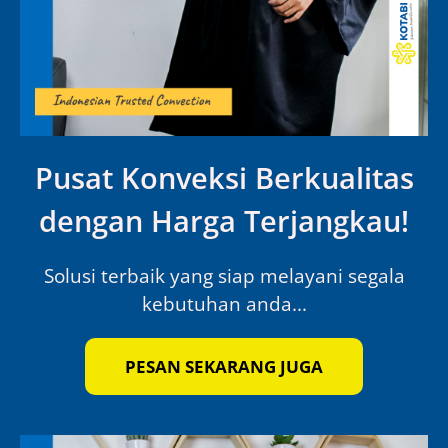
Pusat Konveksi Berkualitas
dengan Harga Terjangkau!
Solusi terbaik yang siap melayani segala
kebutuhan anda...
PESAN SEKARANG JUGA