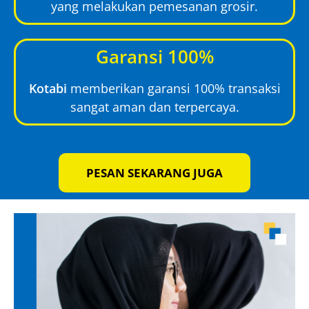
yang melakukan pemesanan grosir.
Garansi 100%
Kotabi
memberikan garansi 100% transaksi
sangat aman dan terpercaya.
PESAN SEKARANG JUGA