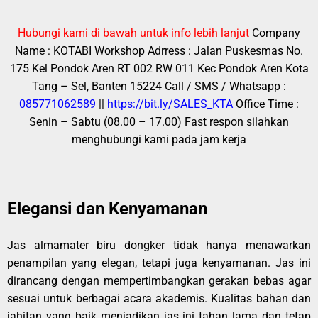
Hubungi kami di bawah untuk info lebih lanjut
Company
Name : KOTABI
Workshop Adrress : Jalan Puskesmas No.
175 Kel Pondok Aren RT 002 RW 011 Kec Pondok Aren Kota
Tang – Sel, Banten 15224
Call / SMS / Whatsapp :
085771062589
||
https://bit.ly/SALES_KTA
Office Time :
Senin – Sabtu (08.00 – 17.00)
Fast respon silahkan
menghubungi kami pada jam kerja
Elegansi dan Kenyamanan
Jas almamater biru dongker tidak hanya menawarkan
penampilan yang elegan, tetapi juga kenyamanan. Jas ini
dirancang dengan mempertimbangkan gerakan bebas agar
sesuai untuk berbagai acara akademis. Kualitas bahan dan
jahitan yang baik menjadikan jas ini tahan lama dan tetap