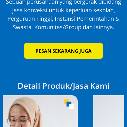
Sebuah perusahaan yang bergerak dibidang
jasa konveksi untuk keperluan sekolah,
Perguruan Tinggi, Instansi Pemerintahan &
Swasta, Komunitas/Group dan lainnya.
PESAN SEKARANG JUGA
Detail Produk/Jasa Kami