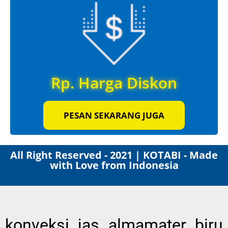
Rp. Harga Diskon
PESAN SEKARANG JUGA
All Right Reserved - 2021 | KOTABI - Made
with Love from Indonesia
konveksi jas almamater biru