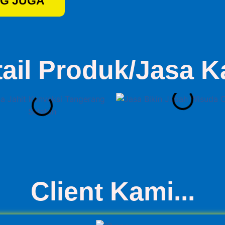
G JUGA
tail Produk/Jasa K
Client Kami...