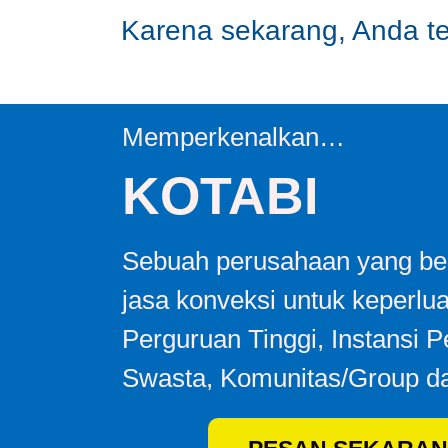
Karena sekarang, Anda tel
Memperkenalkan…
KOTABI
Sebuah perusahaan yang ber
jasa konveksi untuk keperlu
Perguruan Tinggi, Instansi 
Swasta, Komunitas/Group da