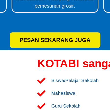
pemesanan grosir.
PESAN SEKARANG JUGA
KOTABI sanga
Siswa/Pelajar Sekolah
Mahasiswa
Guru Sekolah