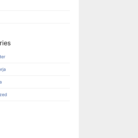
ries
ter
rja
a
ized