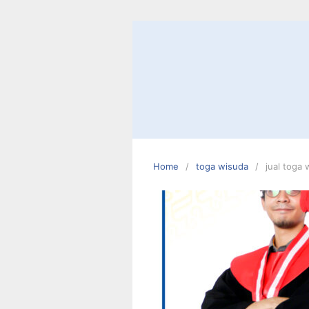
Skip
to
content
Home
toga wisuda
jual toga