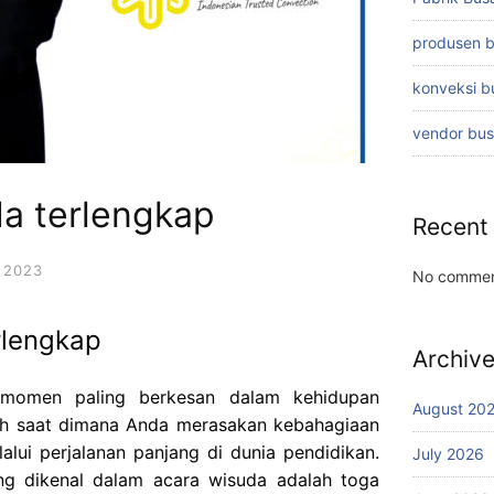
produsen 
konveksi 
vendor bu
da terlengkap
Recent
 2023
No commen
rlengkap
Archiv
 momen paling berkesan dalam kehidupan
August 20
lah saat dimana Anda merasakan kebahagiaan
lalui perjalanan panjang di dunia pendidikan.
July 2026
ing dikenal dalam acara wisuda adalah toga