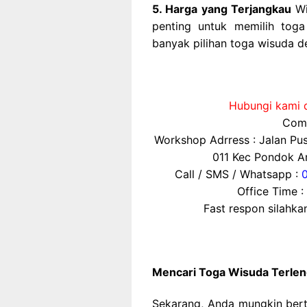
5. Harga yang Terjangkau
Wi
penting untuk memilih tog
banyak pilihan toga wisuda d
Hubungi kami d
Comp
Workshop Adrress : Jalan P
011 Kec Pondok Ar
Call / SMS / Whatsapp :
Office Time :
Fast respon silahk
Mencari Toga Wisuda Terle
Sekarang, Anda mungkin ber