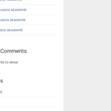
busana akademik
busana akademik
sana akademik
 Comments
ts to show.
es
26