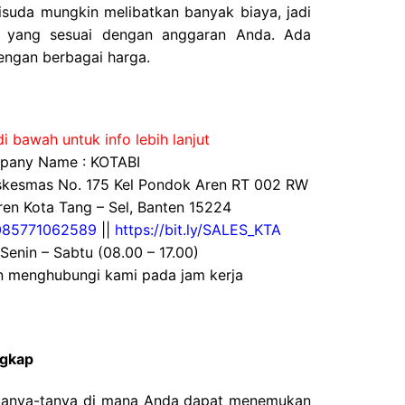
suda mungkin melibatkan banyak biaya, jadi
a yang sesuai dengan anggaran Anda. Ada
engan berbagai harga.
i bawah untuk info lebih lanjut
any Name : KOTABI
uskesmas No. 175 Kel Pondok Aren RT 002 RW
en Kota Tang – Sel, Banten 15224
085771062589
||
https://bit.ly/SALES_KTA
 Senin – Sabtu (08.00 – 17.00)
an menghubungi kami pada jam kerja
ngkap
tanya-tanya di mana Anda dapat menemukan