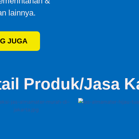
Pemerintahan &
n lainnya.
G JUGA
tail Produk/Jasa K