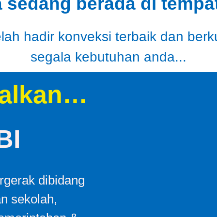
a sedang berada di tempat
ah hadir konveksi terbaik dan berk
segala kebutuhan anda...
alkan…
BI
gerak dibidang
an sekolah,