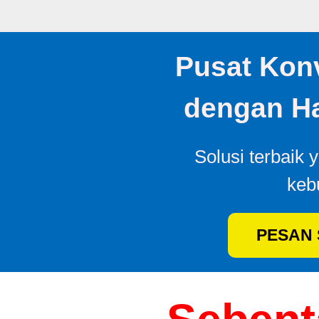
Pusat Konv
dengan Ha
Solusi terbaik 
keb
PESAN