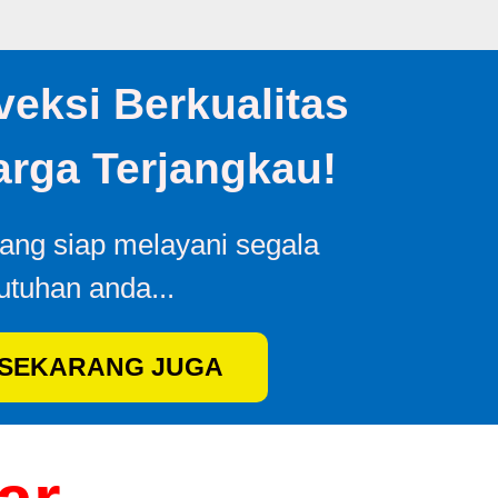
eksi Berkualitas
rga Terjangkau!
yang siap melayani segala
utuhan anda...
 SEKARANG JUGA