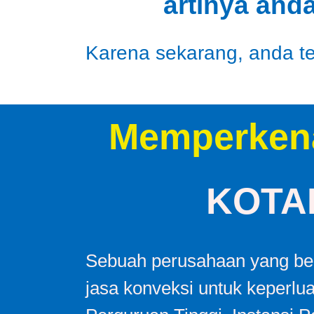
artinya and
Karena sekarang, anda tel
Memperken
KOTA
Sebuah perusahaan yang ber
jasa konveksi untuk keperlu