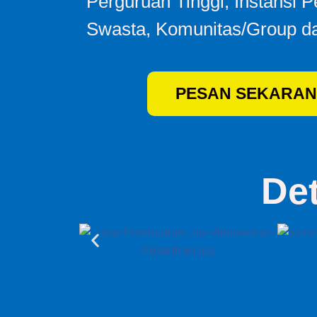
Perguruan Tinggi, Instansi 
Swasta, Komunitas/Group da
PESAN SEKARAN
De