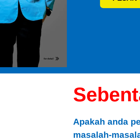
Sebenta
Apakah anda p
masalah-masalah