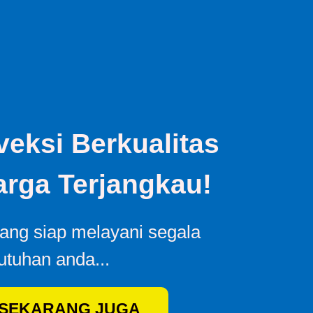
eksi Berkualitas
rga Terjangkau!
yang siap melayani segala
utuhan anda...
 SEKARANG JUGA