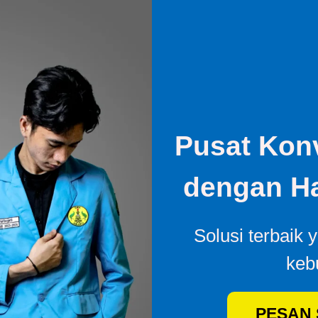
Pusat Konv
dengan Ha
Solusi terbaik 
keb
PESAN