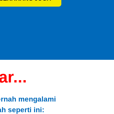
r...
ernah mengalami
 seperti ini: