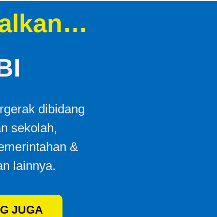
alkan…
BI
gerak dibidang
an sekolah,
Pemerintahan &
n lainnya.
G JUGA