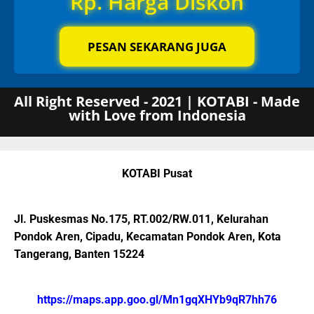
Rp. Harga Diskon
PESAN SEKARANG JUGA
All Right Reserved - 2021 | KOTABI - Made
with Love from Indonesia
KOTABI Pusat
Jl. Puskesmas No.175, RT.002/RW.011, Kelurahan
Pondok Aren, Cipadu, Kecamatan Pondok Aren, Kota
Tangerang, Banten 15224
https://maps.app.goo.gl/Mn1gqXHYb9qR7hh76