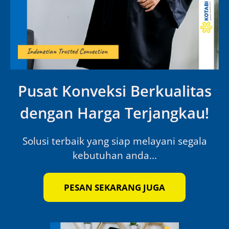
Pusat Konveksi Berkualitas
dengan Harga Terjangkau!
Solusi terbaik yang siap melayani segala
kebutuhan anda...
PESAN SEKARANG JUGA