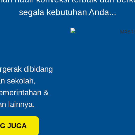
segala kebutuhan Anda...
gerak dibidang
an sekolah,
Pemerintahan &
n lainnya.
G JUGA