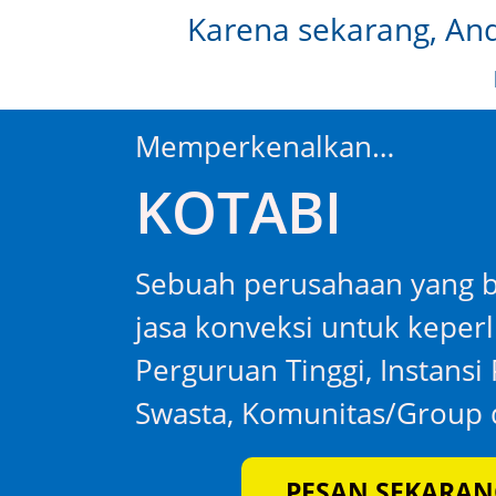
Karena sekarang, Anda
Memperkenalkan…
KOTABI
Sebuah perusahaan yang b
jasa konveksi untuk keper
Perguruan Tinggi, Instans
Swasta, Komunitas/Group d
PESAN SEKARAN