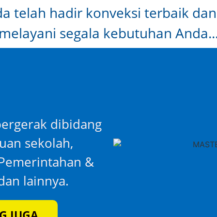
 telah hadir konveksi terbaik dan
melayani segala kebutuhan Anda..
ergerak dibidang
luan sekolah,
i Pemerintahan &
an lainnya.
G JUGA