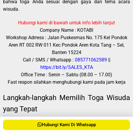
bahwa toga Anda sesuai dengan gaya dan tema acara
wisuda.
Hubungi kami di bawah untuk info lebih lanjut
Company Name : KOTABI
Workshop Adrress : Jalan Puskesmas No. 175 Kel Pondok
Aren RT 002 RW 011 Kec Pondok Aren Kota Tang – Sel,
Banten 15224
Call / SMS / Whatsapp :
085771062589
||
https://bit.ly/SALES_KTA
Office Time : Senin – Sabtu (08.00 – 17.00)
Fast respon silahkan menghubungi kami pada jam kerja
Langkah-langkah Memilih Toga Wisuda
yang Tepat
Konsultasi Desain:
Sebelum memesan, pertimbangkan
Hubungi Kami Di Whatsapp
untuk berkonsultasi dengan ahli desain di konveksi