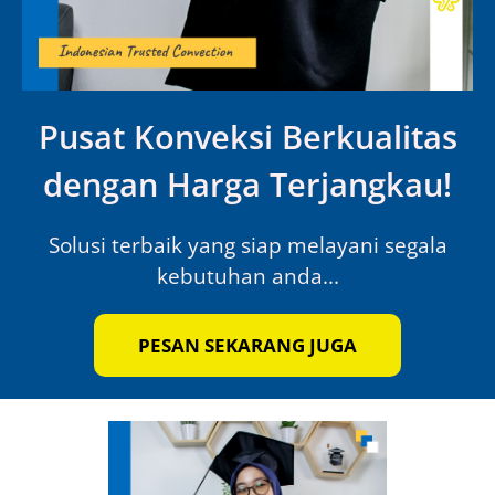
Pusat Konveksi Berkualitas
dengan Harga Terjangkau!
Solusi terbaik yang siap melayani segala
kebutuhan anda...
PESAN SEKARANG JUGA