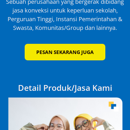
Sebuah perusahaan yang bergerak dibidang
jasa konveksi untuk keperluan sekolah,
Perguruan Tinggi, Instansi Pemerintahan &
Swasta, Komunitas/Group dan lainnya.
PESAN SEKARANG JUGA
Detail Produk/Jasa Kami