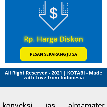
Rp. Harga Diskon
PESAN SEKARANG JUGA
All Right Reserved - 2021 | KOTABI - Made
with Love from Indonesia
konveksi jas almamater