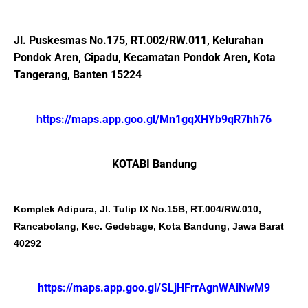
Jl. Puskesmas No.175, RT.002/RW.011, Kelurahan
Pondok Aren, Cipadu, Kecamatan Pondok Aren, Kota
Tangerang, Banten 15224
https://maps.app.goo.gl/Mn1gqXHYb9qR7hh76
KOTABI Bandung
Komplek Adipura, Jl. Tulip IX No.15B, RT.004/RW.010,
Rancabolang, Kec. Gedebage, Kota Bandung, Jawa Barat
40292
https://maps.app.goo.gl/SLjHFrrAgnWAiNwM9