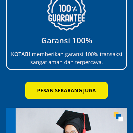
Garansi 100%
KOTABI
memberikan garansi 100% transaksi
sangat aman dan terpercaya.
PESAN SEKARANG JUGA