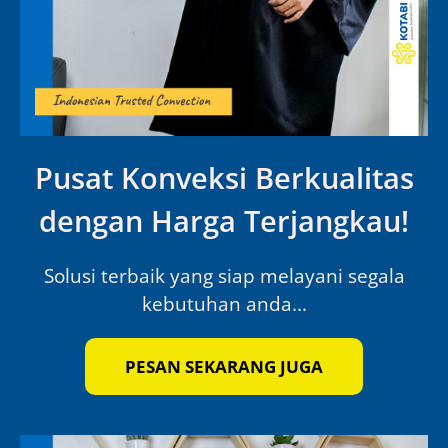
Pusat Konveksi Berkualitas
dengan Harga Terjangkau!
Solusi terbaik yang siap melayani segala
kebutuhan anda...
PESAN SEKARANG JUGA