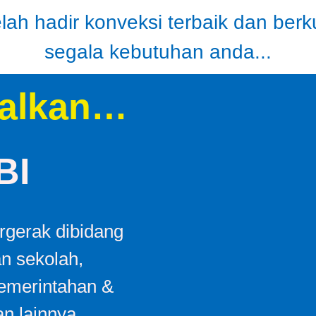
ah hadir konveksi terbaik dan berk
segala kebutuhan anda...
alkan…
BI
gerak dibidang
an sekolah,
Pemerintahan &
n lainnya.