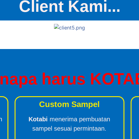
Client Kami...
napa harus KOTA
Custom Sampel
n
Kotabi
menerima pembuatan
sampel sesuai permintaan.