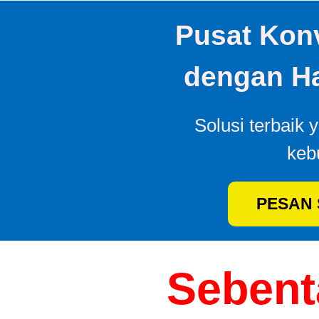
Pusat Konv
dengan Ha
Solusi terbaik 
keb
PESAN
Sebenta