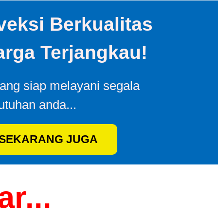
eksi Berkualitas
rga Terjangkau!
yang siap melayani segala
utuhan anda...
 SEKARANG JUGA
r...