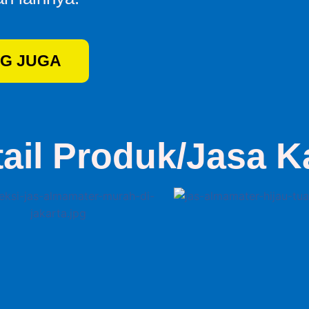
G JUGA
tail Produk/Jasa K