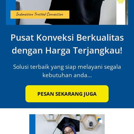
Pusat Konveksi Berkualitas
dengan Harga Terjangkau!
Solusi terbaik yang siap melayani segala
kebutuhan anda...
PESAN SEKARANG JUGA