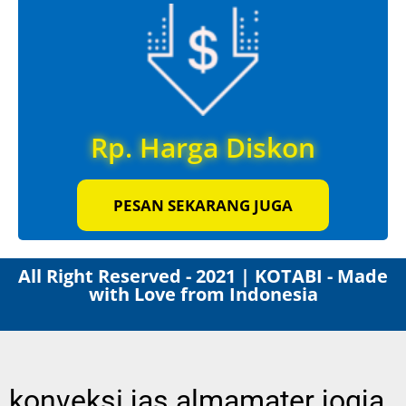
Rp. Harga Diskon
PESAN SEKARANG JUGA
All Right Reserved - 2021 | KOTABI - Made
with Love from Indonesia
konveksi jas almamater jogja