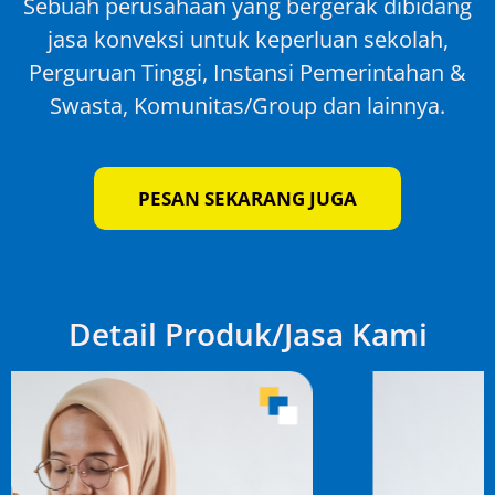
Sebuah perusahaan yang bergerak dibidang
jasa konveksi untuk keperluan sekolah,
Perguruan Tinggi, Instansi Pemerintahan &
Swasta, Komunitas/Group dan lainnya.
PESAN SEKARANG JUGA
Detail Produk/Jasa Kami