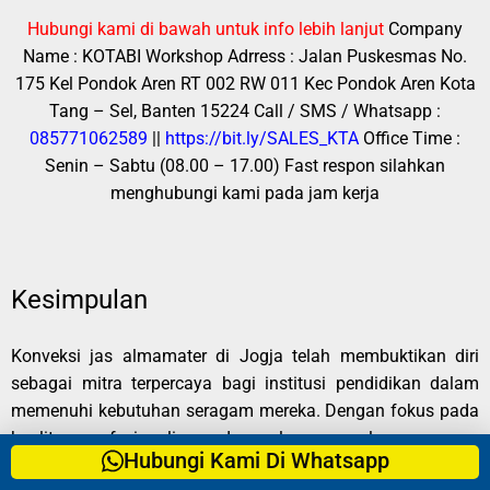
Hubungi kami di bawah untuk info lebih lanjut
Company
Name : KOTABI
Workshop Adrress : Jalan Puskesmas No.
175 Kel Pondok Aren RT 002 RW 011 Kec Pondok Aren Kota
Tang – Sel, Banten 15224
Call / SMS / Whatsapp :
085771062589
||
https://bit.ly/SALES_KTA
Office Time :
Senin – Sabtu (08.00 – 17.00)
Fast respon silahkan
menghubungi kami pada jam kerja
Kesimpulan
Konveksi jas almamater di Jogja telah membuktikan diri
sebagai mitra terpercaya bagi institusi pendidikan dalam
memenuhi kebutuhan seragam mereka. Dengan fokus pada
kualitas, profesionalisme, dan pelayanan pelanggan yang
Hubungi Kami Di Whatsapp
prima, konveksi ini terus menjadi pilihan utama bagi mereka