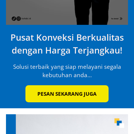
Pusat Konveksi Berkualitas
dengan Harga Terjangkau!
Solusi terbaik yang siap melayani segala
kebutuhan anda...
PESAN SEKARANG JUGA