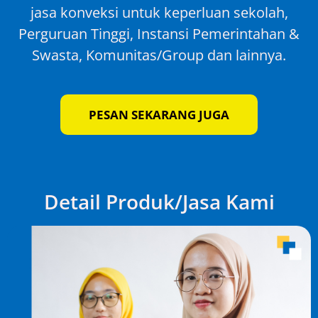
jasa konveksi untuk keperluan sekolah,
Perguruan Tinggi, Instansi Pemerintahan &
Swasta, Komunitas/Group dan lainnya.
PESAN SEKARANG JUGA
Detail Produk/Jasa Kami