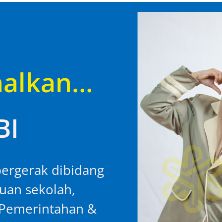
alkan…
BI
ergerak dibidang
luan sekolah,
i Pemerintahan &