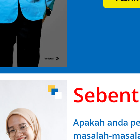
Sebenta
Apakah anda p
masalah-masalah