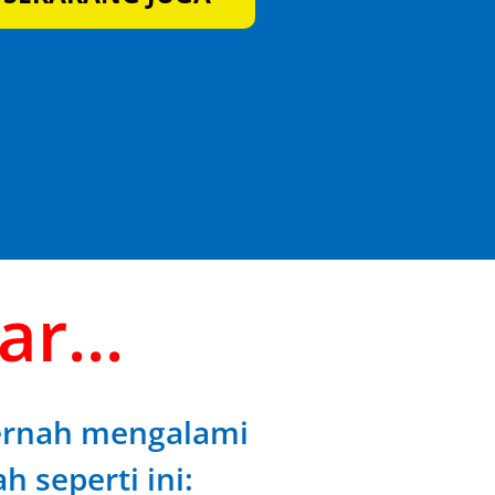
r...
ernah mengalami
 seperti ini: