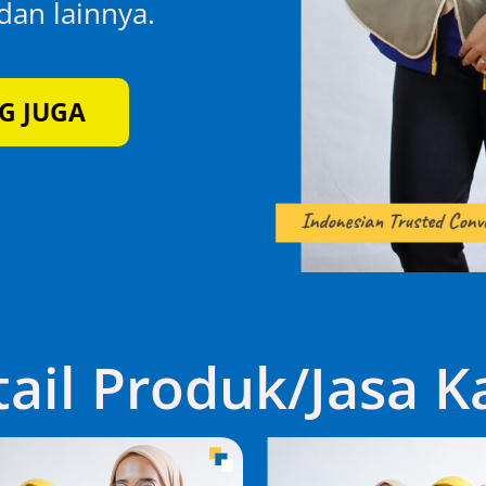
an lainnya.
G JUGA
ail Produk/Jasa 