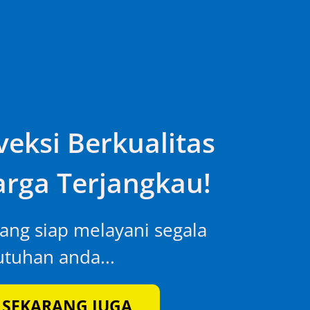
eksi Berkualitas
rga Terjangkau!
yang siap melayani segala
tuhan anda...
 SEKARANG JUGA