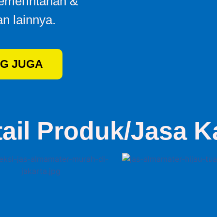
Pemerintahan &
n lainnya.
G JUGA
tail Produk/Jasa K