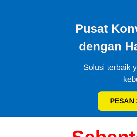
Pusat Konv
dengan Ha
Solusi terbaik 
keb
PESAN