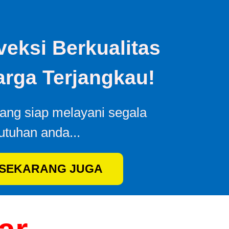
eksi Berkualitas
rga Terjangkau!
yang siap melayani segala
utuhan anda...
 SEKARANG JUGA