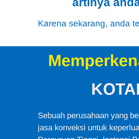
artinya and
Karena sekarang, anda tel
Memperken
KOTA
Sebuah perusahaan yang ber
jasa konveksi untuk keperlu