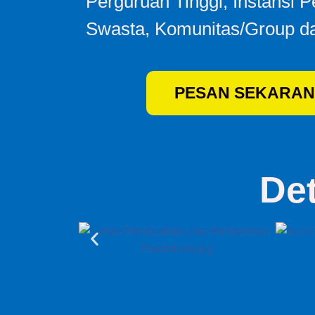
Perguruan Tinggi, Instansi 
Swasta, Komunitas/Group da
PESAN SEKARAN
De