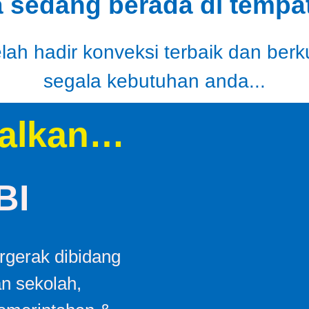
a sedang berada di tempat
ah hadir konveksi terbaik dan berk
segala kebutuhan anda...
alkan…
BI
gerak dibidang
an sekolah,