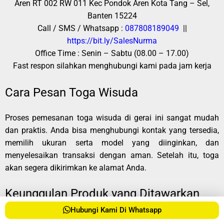
Aren RT 002 RW 011 Kec Pondok Aren Kota Tang – Sel,
Banten 15224
Call / SMS / Whatsapp :
087808189049
||
https://bit.ly/SalesNurma
Office Time : Senin – Sabtu (08.00 – 17.00)
Fast respon silahkan menghubungi kami pada jam kerja
Cara Pesan Toga Wisuda
Proses pemesanan toga wisuda di gerai ini sangat mudah
dan praktis. Anda bisa menghubungi kontak yang tersedia,
memilih ukuran serta model yang diinginkan, dan
menyelesaikan transaksi dengan aman. Setelah itu, toga
akan segera dikirimkan ke alamat Anda.
Keunggulan Produk yang Ditawarkan
Hubungi Kami Di Whatsapp
Selain kualitas bahan yang terjamin, gerai ini juga