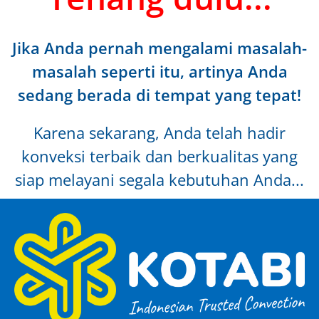
Jika Anda pernah mengalami masalah-
masalah seperti itu, artinya Anda
sedang berada di tempat yang tepat!
Karena sekarang, Anda telah hadir
konveksi terbaik dan berkualitas yang
siap melayani segala kebutuhan Anda...