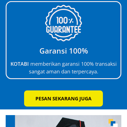
Garansi 100%
KOTABI
memberikan garansi 100% transaksi
sangat aman dan terpercaya.
PESAN SEKARANG JUGA