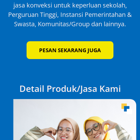
jasa konveksi untuk keperluan sekolah,
Perguruan Tinggi, Instansi Pemerintahan &
Swasta, Komunitas/Group dan lainnya.
PESAN SEKARANG JUGA
Detail Produk/Jasa Kami