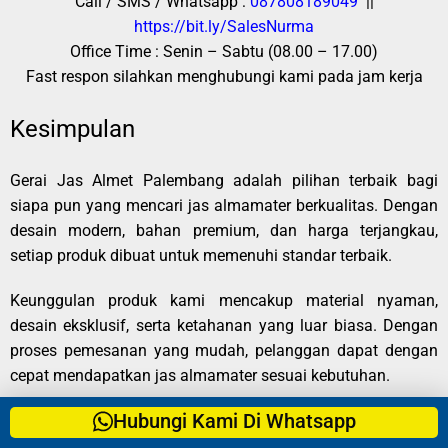
Call / SMS / Whatsapp :
087808189049
||
https://bit.ly/SalesNurma
Office Time : Senin – Sabtu (08.00 – 17.00)
Fast respon silahkan menghubungi kami pada jam kerja
Kesimpulan
Gerai Jas Almet Palembang adalah pilihan terbaik bagi
siapa pun yang mencari jas almamater berkualitas. Dengan
desain modern, bahan premium, dan harga terjangkau,
setiap produk dibuat untuk memenuhi standar terbaik.
Keunggulan produk kami mencakup material nyaman,
desain eksklusif, serta ketahanan yang luar biasa. Dengan
proses pemesanan yang mudah, pelanggan dapat dengan
cepat mendapatkan jas almamater sesuai kebutuhan.
Hubungi Kami Di Whatsapp
Bagi yang membutuhkan jas almamater dalam jumlah
banyak atau satuan, kami siap melayani dengan pelayanan