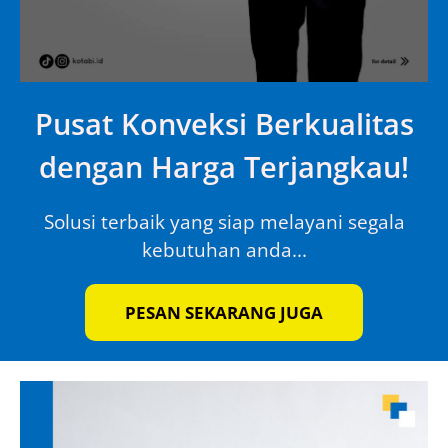
Pusat Konveksi Berkualitas
dengan Harga Terjangkau!
Solusi terbaik yang siap melayani segala
kebutuhan anda...
PESAN SEKARANG JUGA