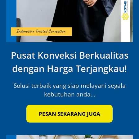
Pusat Konveksi Berkualitas
dengan Harga Terjangkau!
Solusi terbaik yang siap melayani segala
kebutuhan anda...
PESAN SEKARANG JUGA