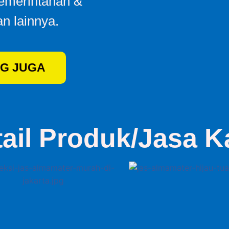
Pemerintahan &
n lainnya.
G JUGA
tail Produk/Jasa K