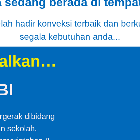
a sedang berada di tempat
ah hadir konveksi terbaik dan berk
segala kebutuhan anda...
alkan…
BI
gerak dibidang
an sekolah,