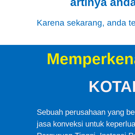
artinya and
Karena sekarang, anda tel
Memperken
KOTA
Sebuah perusahaan yang ber
jasa konveksi untuk keperlu