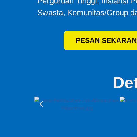
Perguruan Tinggi, Instansi 
Swasta, Komunitas/Group da
PESAN SEKARAN
De