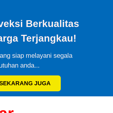
eksi Berkualitas
rga Terjangkau!
yang siap melayani segala
utuhan anda...
 SEKARANG JUGA