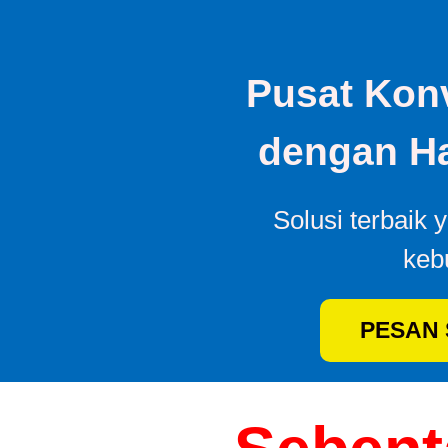
Pusat Konv
dengan Ha
Solusi terbaik 
keb
PESAN