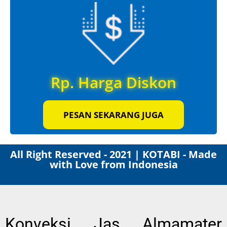
Rp. Harga Diskon
PESAN SEKARANG JUGA
All Right Reserved - 2021 | KOTABI - Made
with Love from Indonesia
Konveksi Jas Almamater