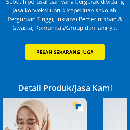
Sebuah perusahaan yang bergerak dibidang
jasa konveksi untuk keperluan sekolah,
Perguruan Tinggi, Instansi Pemerintahan &
Swasta, Komunitas/Group dan lainnya.
PESAN SEKARANG JUGA
Detail Produk/Jasa Kami