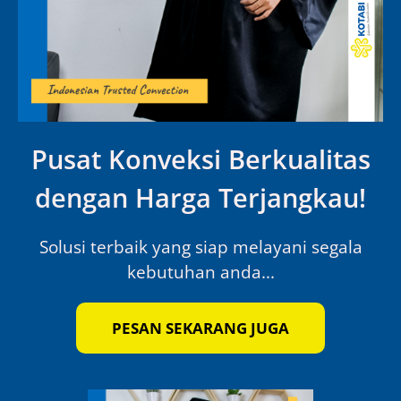
Pusat Konveksi Berkualitas
dengan Harga Terjangkau!
Solusi terbaik yang siap melayani segala
kebutuhan anda...
PESAN SEKARANG JUGA