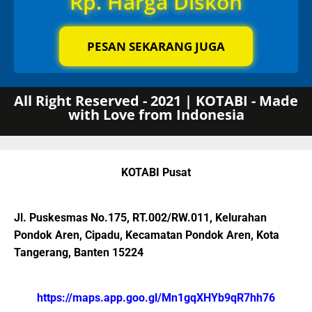
Rp. Harga Diskon
PESAN SEKARANG JUGA
All Right Reserved - 2021 | KOTABI - Made
with Love from Indonesia
KOTABI Pusat
Jl. Puskesmas No.175, RT.002/RW.011, Kelurahan
Pondok Aren, Cipadu, Kecamatan Pondok Aren, Kota
Tangerang, Banten 15224
https://maps.app.goo.gl/Mn1gqXHYb9qR7hh76