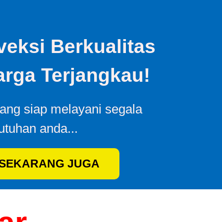
eksi Berkualitas
rga Terjangkau!
yang siap melayani segala
utuhan anda...
 SEKARANG JUGA