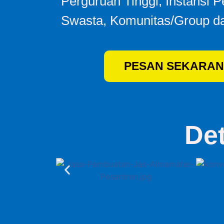
Perguruan Tinggi, Instansi 
Swasta, Komunitas/Group da
PESAN SEKARAN
De