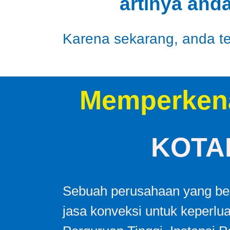
artinya and
Karena sekarang, anda tel
Memperken
KOTA
Sebuah perusahaan yang ber
jasa konveksi untuk keperlu