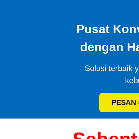
Pusat Konv
dengan Ha
Solusi terbaik 
keb
PESAN