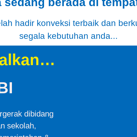
a sedang berada di tempat
ah hadir konveksi terbaik dan berk
segala kebutuhan anda...
alkan…
BI
gerak dibidang
an sekolah,