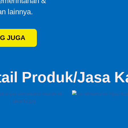
Pemerintahan &
n lainnya.
G JUGA
tail Produk/Jasa K