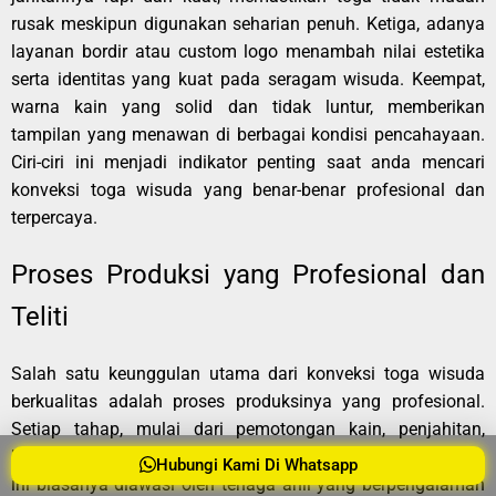
rusak meskipun digunakan seharian penuh. Ketiga, adanya
layanan bordir atau custom logo menambah nilai estetika
serta identitas yang kuat pada seragam wisuda. Keempat,
warna kain yang solid dan tidak luntur, memberikan
tampilan yang menawan di berbagai kondisi pencahayaan.
Ciri-ciri ini menjadi indikator penting saat anda mencari
konveksi toga wisuda yang benar-benar profesional dan
terpercaya.
Proses Produksi yang Profesional dan
Teliti
Salah satu keunggulan utama dari konveksi toga wisuda
berkualitas adalah proses produksinya yang profesional.
Setiap tahap, mulai dari pemotongan kain, penjahitan,
hingga finishing, dilakukan dengan ketelitian tinggi. Proses
Hubungi Kami Di Whatsapp
ini biasanya diawasi oleh tenaga ahli yang berpengalaman