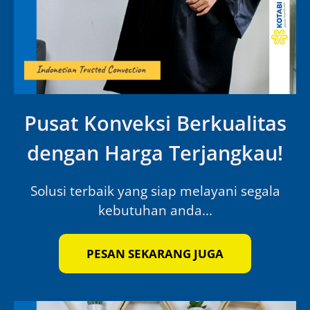
Pusat Konveksi Berkualitas
dengan Harga Terjangkau!
Solusi terbaik yang siap melayani segala
kebutuhan anda...
PESAN SEKARANG JUGA