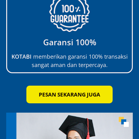
Garansi 100%
KOTABI
memberikan garansi 100% transaksi
sangat aman dan terpercaya.
PESAN SEKARANG JUGA