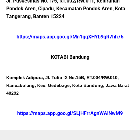
Jl. Puskesmas No.175, RT.002/RW.011, Kelurahan
Pondok Aren, Cipadu, Kecamatan Pondok Aren, Kota
Tangerang, Banten 15224
https://maps.app.goo.gl/Mn1gqXHYb9qR7hh76
KOTABI Bandung
Komplek Adipura, Jl. Tulip IX No.15B, RT.004/RW.010,
Rancabolang, Kec. Gedebage, Kota Bandung, Jawa Barat
40292
https://maps.app.goo.gl/SLjHFrrAgnWAiNwM9