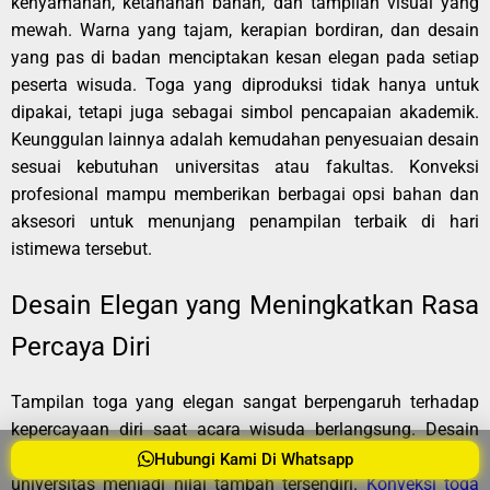
kenyamanan, ketahanan bahan, dan tampilan visual yang
mewah. Warna yang tajam, kerapian bordiran, dan desain
yang pas di badan menciptakan kesan elegan pada setiap
peserta wisuda. Toga yang diproduksi tidak hanya untuk
dipakai, tetapi juga sebagai simbol pencapaian akademik.
Keunggulan lainnya adalah kemudahan penyesuaian desain
sesuai kebutuhan universitas atau fakultas. Konveksi
profesional mampu memberikan berbagai opsi bahan dan
aksesori untuk menunjang penampilan terbaik di hari
istimewa tersebut.
Desain Elegan yang Meningkatkan Rasa
Percaya Diri
Tampilan toga yang elegan sangat berpengaruh terhadap
kepercayaan diri saat acara wisuda berlangsung. Desain
toga yang proporsional dan serasi dengan identitas
Hubungi Kami Di Whatsapp
universitas menjadi nilai tambah tersendiri.
Konveksi toga