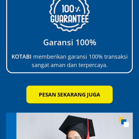
Garansi 100%
KOTABI
memberikan garansi 100% transaksi
sangat aman dan terpercaya.
PESAN SEKARANG JUGA