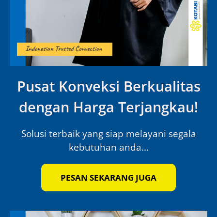
Pusat Konveksi Berkualitas
dengan Harga Terjangkau!
Solusi terbaik yang siap melayani segala
kebutuhan anda...
PESAN SEKARANG JUGA