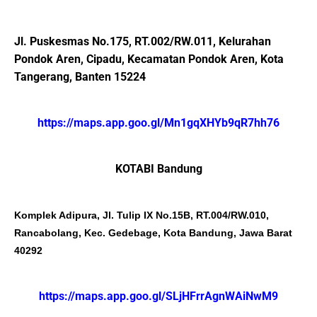
Jl. Puskesmas No.175, RT.002/RW.011, Kelurahan
Pondok Aren, Cipadu, Kecamatan Pondok Aren, Kota
Tangerang, Banten 15224
https://maps.app.goo.gl/Mn1gqXHYb9qR7hh76
KOTABI Bandung
Komplek Adipura, Jl. Tulip IX No.15B, RT.004/RW.010,
Rancabolang, Kec. Gedebage, Kota Bandung, Jawa Barat
40292
https://maps.app.goo.gl/SLjHFrrAgnWAiNwM9