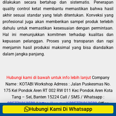
dilakukan secara bertahap dan sistematis. Penerapan
quality control ketat membantu memastikan bahwa hasil
akhir sesuai standar yang telah ditentukan. Konveksi yang
profesional juga akan memberikan sampel produk terlebih
dahulu untuk memastikan kesesuaian dengan permintaan.
Hal ini menunjukkan komitmen terhadap kualitas dan
kepuasan pelanggan. Proses yang transparan dan rapi
menjamin hasil produksi maksimal yang bisa diandalkan
dalam jangka panjang.
Hubungi kami di bawah untuk info lebih lanjut
Company
Name : KOTABI
Workshop Adrress : Jalan Puskesmas No.
175 Kel Pondok Aren RT 002 RW 011 Kec Pondok Aren Kota
Tang – Sel, Banten 15224
Call / SMS / Whatsapp :
085771062589
||
https://wa.me/6285771062589
Office
Hubungi Kami Di Whatsapp
Time : Senin – Sabtu (08.00 – 17.00)
Fast respon silahkan