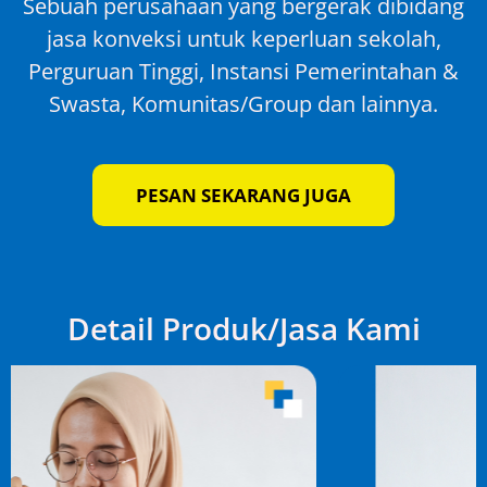
Sebuah perusahaan yang bergerak dibidang
jasa konveksi untuk keperluan sekolah,
Perguruan Tinggi, Instansi Pemerintahan &
Swasta, Komunitas/Group dan lainnya.
PESAN SEKARANG JUGA
Detail Produk/Jasa Kami