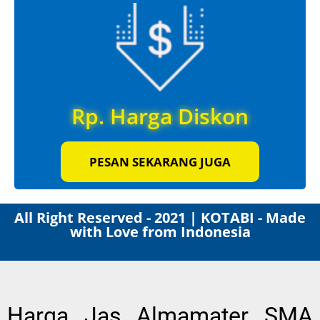
Rp. Harga Diskon
PESAN SEKARANG JUGA
All Right Reserved - 2021 | KOTABI - Made
with Love from Indonesia
Harga Jas Almamater SMA