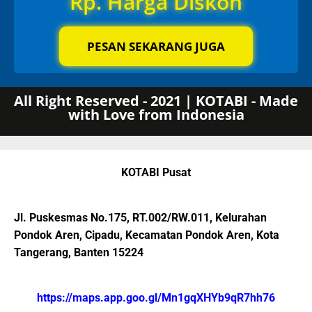
Rp. Harga Diskon
PESAN SEKARANG JUGA
All Right Reserved - 2021 | KOTABI - Made
with Love from Indonesia
KOTABI Pusat
Jl. Puskesmas No.175, RT.002/RW.011, Kelurahan
Pondok Aren, Cipadu, Kecamatan Pondok Aren, Kota
Tangerang, Banten 15224
https://maps.app.goo.gl/Mn1gqXHYb9qR7hh76