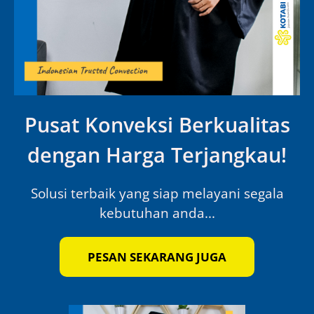
Pusat Konveksi Berkualitas
dengan Harga Terjangkau!
Solusi terbaik yang siap melayani segala
kebutuhan anda...
PESAN SEKARANG JUGA