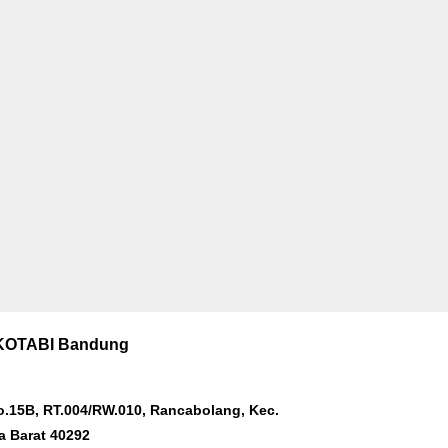
KOTABI Bandung
No.15B, RT.004/RW.010, Rancabolang, Kec.
 Barat 40292