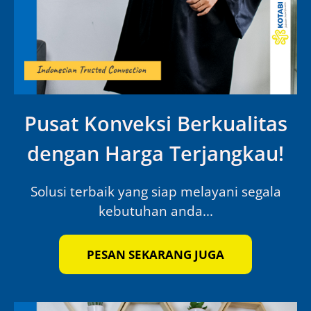
Pusat Konveksi Berkualitas
dengan Harga Terjangkau!
Solusi terbaik yang siap melayani segala
kebutuhan anda...
PESAN SEKARANG JUGA