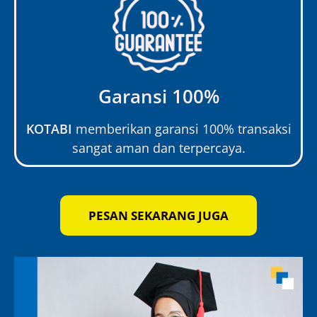
Garansi 100%
KOTABI
memberikan garansi 100% transaksi
sangat aman dan terpercaya.
PESAN SEKARANG JUGA