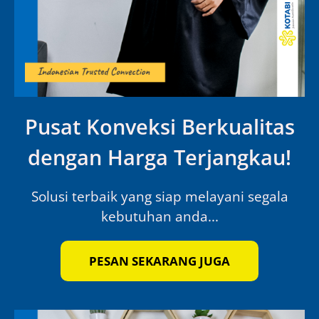
Pusat Konveksi Berkualitas
dengan Harga Terjangkau!
Solusi terbaik yang siap melayani segala
kebutuhan anda...
PESAN SEKARANG JUGA