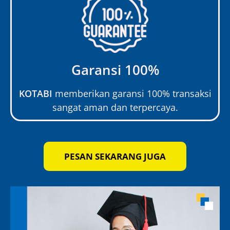
Garansi 100%
KOTABI
memberikan garansi 100% transaksi
sangat aman dan terpercaya.
PESAN SEKARANG JUGA