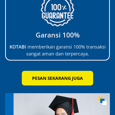
Garansi 100%
KOTABI
memberikan garansi 100% transaksi
sangat aman dan terpercaya.
PESAN SEKARANG JUGA