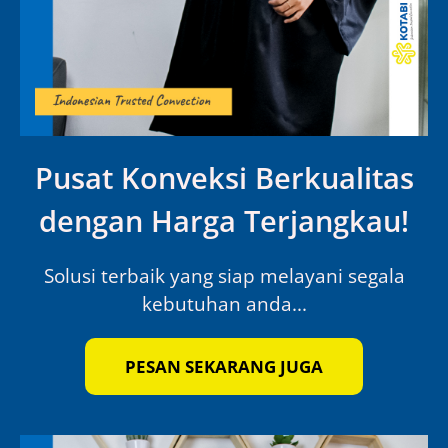
Pusat Konveksi Berkualitas
dengan Harga Terjangkau!
Solusi terbaik yang siap melayani segala
kebutuhan anda...
PESAN SEKARANG JUGA