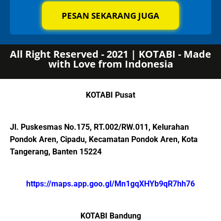
PESAN SEKARANG JUGA
All Right Reserved - 2021 | KOTABI - Made
with Love from Indonesia
KOTABI Pusat
Jl. Puskesmas No.175, RT.002/RW.011, Kelurahan
Pondok Aren, Cipadu, Kecamatan Pondok Aren, Kota
Tangerang, Banten 15224
https://maps.app.goo.gl/Mn1gqXHYb9qR7hh76
KOTABI Bandung