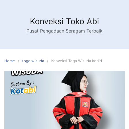
Skip
to
content
Konveksi Toko Abi
Pusat Pengadaan Seragam Terbaik
Home
toga wisuda
Konveksi Toga Wisuda Kediri