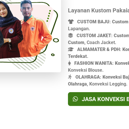
Layanan Kustom Pakaia
CUSTOM BAJU
:
Custom 
Lapangan.
CUSTOM JAKET
:
Custom
Custom
, Coach Jacket.
ALMAMATER & PDH
:
Ko
Terdekat
.
FASHION WANITA
:
Konvek
Konveksi Blouse.
OLAHRAGA
:
Konveksi Ba
Olahraga
, Konveksi Legging.
JASA KONVEKSI 