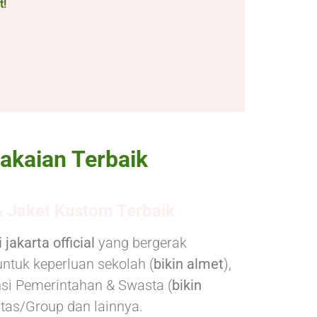
t!
kaian Terbaik
& Jaket Kustom Terbaik
 jakarta official
yang bergerak
untuk keperluan sekolah (
bikin almet
),
nsi Pemerintahan & Swasta (
bikin
tas/Group dan lainnya.