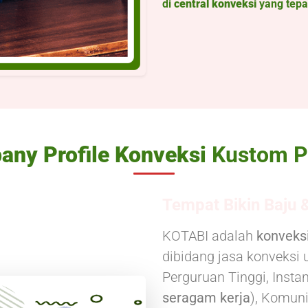
di
central konveksi
yang tepa
ny Profile Konveksi
Kustom Pa
Tempat Bikin Baju 
KOTABI adalah
konveksi
dibidang jasa konveksi 
Perguruan Tinggi, Insta
seragam kerja
), Komuni