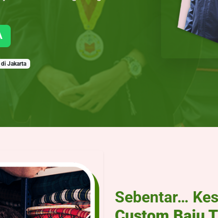
A
di Jakarta
Sebentar… Kes
Custom Baju T