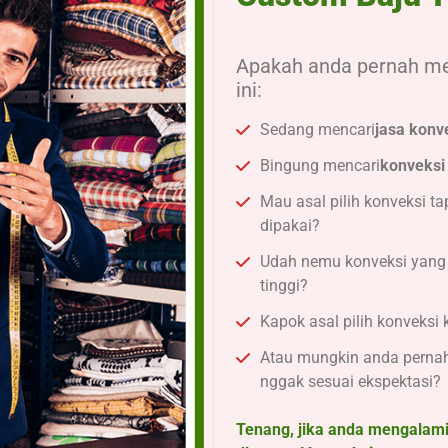
Apakah anda pernah me
ini:
Sedang mencari
jasa konv
Bingung mencari
konveksi
Mau asal pilih konveksi t
dipakai?
Udah nemu konveksi yang 
tinggi?
Kapok asal pilih konveksi
Atau mungkin anda pernah
nggak sesuai ekspektasi?
Tenang, jika anda mengalami 