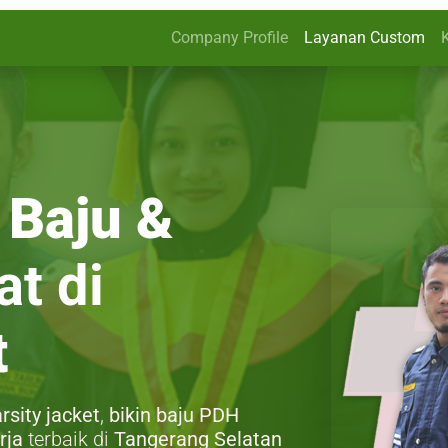
Company Profile
Layanan Custom
 Baju &
t di
t
rsity jacket
,
bikin baju PDH
rja
terbaik di
Tangerang Selatan