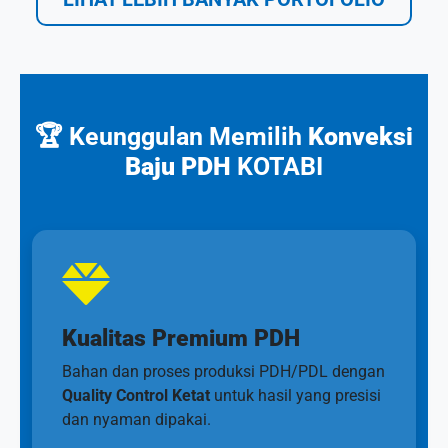
🏆 Keunggulan Memilih
Konveksi
Baju PDH
KOTABI
Kualitas Premium PDH
Bahan dan proses produksi PDH/PDL dengan
Quality Control Ketat
untuk hasil yang presisi
dan nyaman dipakai.