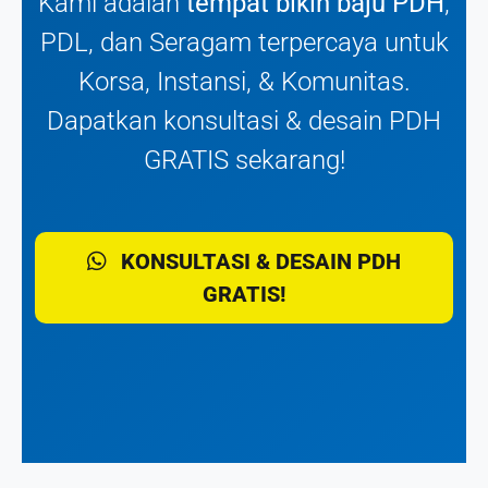
Kami adalah
tempat bikin baju PDH
,
PDL, dan Seragam terpercaya untuk
Korsa, Instansi, & Komunitas.
Dapatkan konsultasi & desain PDH
GRATIS sekarang!
KONSULTASI & DESAIN PDH
GRATIS!