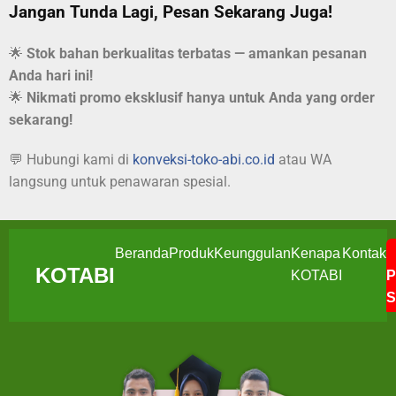
Jangan Tunda Lagi, Pesan Sekarang Juga!
🌟
Stok bahan berkualitas terbatas — amankan pesanan
Anda hari ini!
🌟
Nikmati promo eksklusif hanya untuk Anda yang order
sekarang!
💬 Hubungi kami di
konveksi-toko-abi.co.id
atau WA
langsung untuk penawaran spesial.
Beranda
Produk
Keunggulan
Kenapa
Kontak
KOTABI
KOTABI
P
S