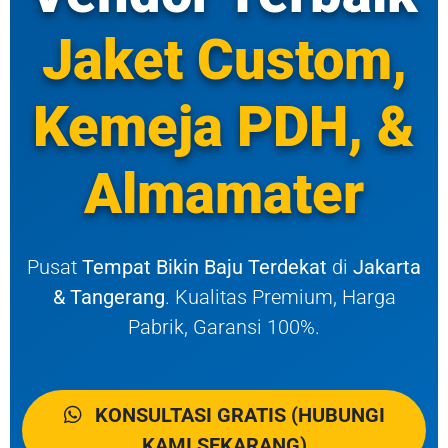
Jaket Custom,
Kemeja PDH, &
Almamater
Pusat
Tempat Bikin Baju Terdekat
di
Jakarta
& Tangerang
. Kualitas Premium, Harga
Pabrik, Garansi 100%.
KONSULTASI GRATIS (HUBUNGI
KAMI SEKARANG)