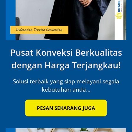
Pusat Konveksi Berkualitas
dengan Harga Terjangkau!
Solusi terbaik yang siap melayani segala
kebutuhan anda...
PESAN SEKARANG JUGA