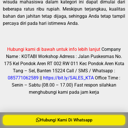
wisuda mahasiswa dalam kategori ini dapat dimulai dari
beberapa ratus ribu rupiah. Meskipun terjangkau, kualitas
bahan dan jahitan tetap dijaga, sehingga Anda tetap tampil
percaya diri pada hari istimewa Anda.
Hubungi kami di bawah untuk info lebih lanjut
Company
Name : KOTABI
Workshop Adrress : Jalan Puskesmas No.
175 Kel Pondok Aren RT 002 RW 011 Kec Pondok Aren Kota
Tang – Sel, Banten 15224
Call / SMS / Whatsapp :
085771062589
||
https://bit.ly/SALES_KTA
Office Time :
Senin – Sabtu (08.00 – 17.00)
Fast respon silahkan
menghubungi kami pada jam kerja
Pilihan Baju Wisuda Menengah
Hubungi Kami Di Whatsapp