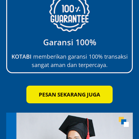
Garansi 100%
KOTABI
memberikan garansi 100% transaksi
sangat aman dan terpercaya.
PESAN SEKARANG JUGA