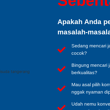
Sebenta
Apakah Anda p
masalah-masalah
Sedang mencari j
cocok?
Bingung mencari 
berkualitas?
Mau asal pilih kon
nggak nyaman di
Udah nemu konvek