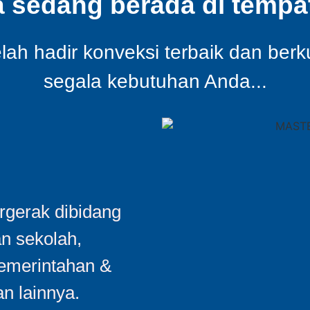
a sedang berada di tempat
ah hadir konveksi terbaik dan berk
segala kebutuhan Anda...
gerak dibidang
an sekolah,
Pemerintahan &
n lainnya.