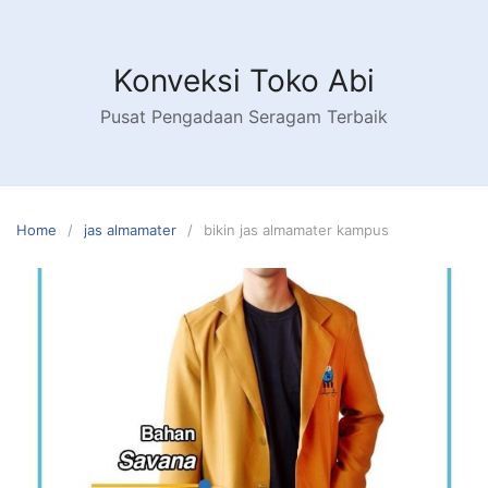
Skip
to
content
Konveksi Toko Abi
Pusat Pengadaan Seragam Terbaik
Home
jas almamater
bikin jas almamater kampus