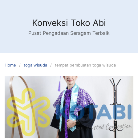
Skip
to
content
Konveksi Toko Abi
Pusat Pengadaan Seragam Terbaik
Home
toga wisuda
tempat pembuatan toga wisuda