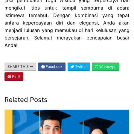
jasa pembuatan toga wisuda yang terpercaya dan
mengikuti tips untuk tampil sempurna di acara
istimewa tersebut. Dengan kombinasi yang tepat
antara kepercayaan diri dan elegansi, Anda akan
menjadi lulusan yang memukau di hari kelulusan yang
bersejarah. Selamat merayakan pencapaian besar
Anda!
SHARE THIS
Facebook
Twitter
WhatsApp
Pin It
Related Posts