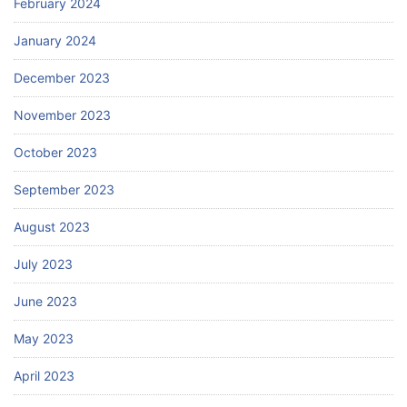
February 2024
January 2024
December 2023
November 2023
October 2023
September 2023
August 2023
July 2023
June 2023
May 2023
April 2023