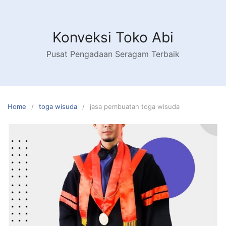
Skip
to
content
Konveksi Toko Abi
Pusat Pengadaan Seragam Terbaik
Home
toga wisuda
jasa pembuatan toga wisuda