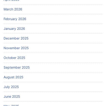
March 2026
February 2026
January 2026
December 2025
November 2025
October 2025
September 2025
August 2025
July 2025
June 2025