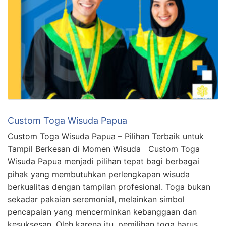
Custom Toga Wisuda Papua
Custom Toga Wisuda Papua – Pilihan Terbaik untuk
Tampil Berkesan di Momen Wisuda Custom Toga
Wisuda Papua menjadi pilihan tepat bagi berbagai
pihak yang membutuhkan perlengkapan wisuda
berkualitas dengan tampilan profesional. Toga bukan
sekadar pakaian seremonial, melainkan simbol
pencapaian yang mencerminkan kebanggaan dan
kesuksesan. Oleh karena itu, pemilihan toga harus