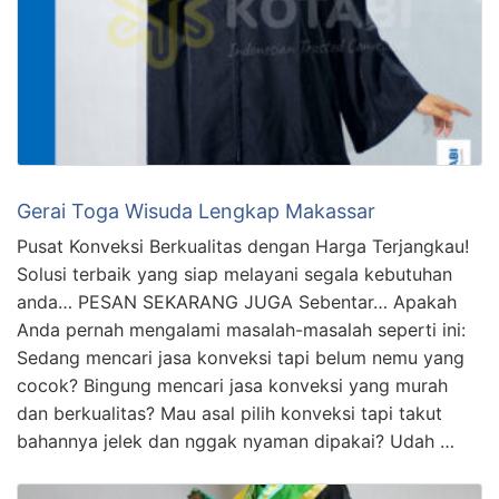
Gerai Toga Wisuda Lengkap Makassar
Pusat Konveksi Berkualitas dengan Harga Terjangkau!
Solusi terbaik yang siap melayani segala kebutuhan
anda… PESAN SEKARANG JUGA Sebentar… Apakah
Anda pernah mengalami masalah-masalah seperti ini:
Sedang mencari jasa konveksi tapi belum nemu yang
cocok? Bingung mencari jasa konveksi yang murah
dan berkualitas? Mau asal pilih konveksi tapi takut
bahannya jelek dan nggak nyaman dipakai? Udah …