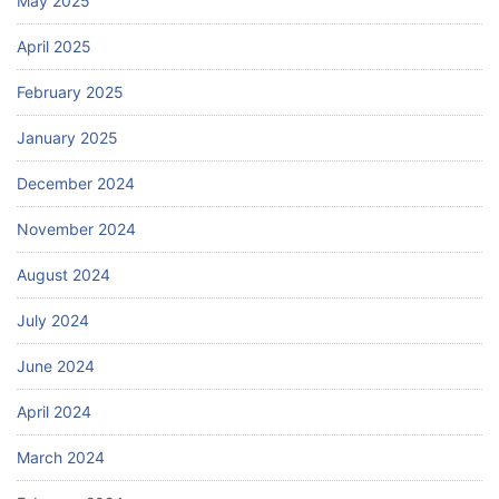
May 2025
April 2025
February 2025
January 2025
December 2024
November 2024
August 2024
July 2024
June 2024
April 2024
March 2024