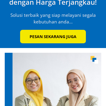
dengan Harga Terjangkau!
Solusi terbaik yang siap melayani segala
kebutuhan anda...
PESAN SEKARANG JUGA