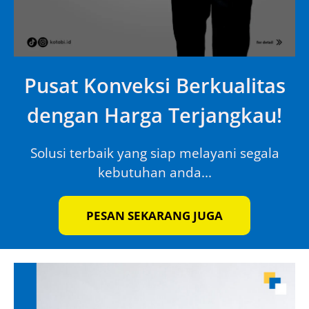
Pusat Konveksi Berkualitas
dengan Harga Terjangkau!
Solusi terbaik yang siap melayani segala
kebutuhan anda...
PESAN SEKARANG JUGA