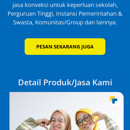
jasa konveksi untuk keperluan sekolah,
Perguruan Tinggi, Instansi Pemerintahan &
Swasta, Komunitas/Group dan lainnya.
PESAN SEKARANG JUGA
Detail Produk/Jasa Kami