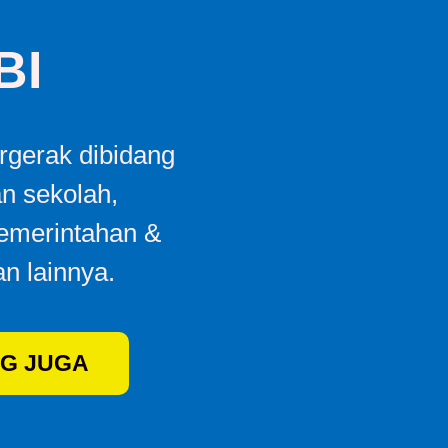
BI
gerak dibidang
an sekolah,
Pemerintahan &
n lainnya.
G JUGA