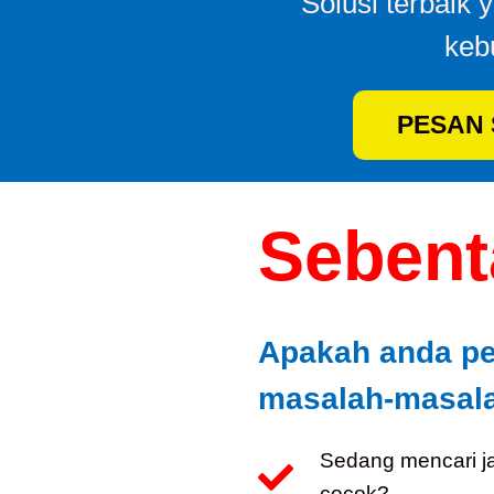
Solusi terbaik 
keb
PESAN
Sebenta
Apakah anda p
masalah-masalah
Sedang mencari j
cocok?