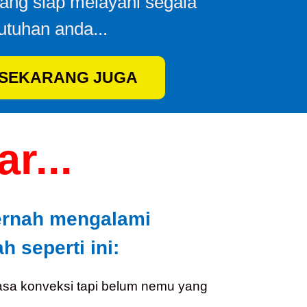
yang siap melayani segala
utuhan anda...
 SEKARANG JUGA
r...
ernah mengalami
 seperti ini:
asa konveksi tapi belum nemu yang