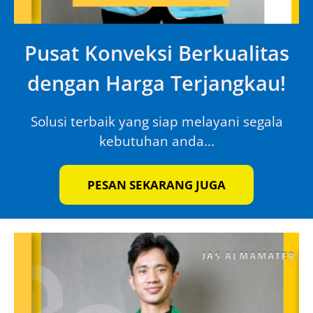
Pusat Konveksi Berkualitas
dengan Harga Terjangkau!
Solusi terbaik yang siap melayani segala
kebutuhan anda...
PESAN SEKARANG JUGA