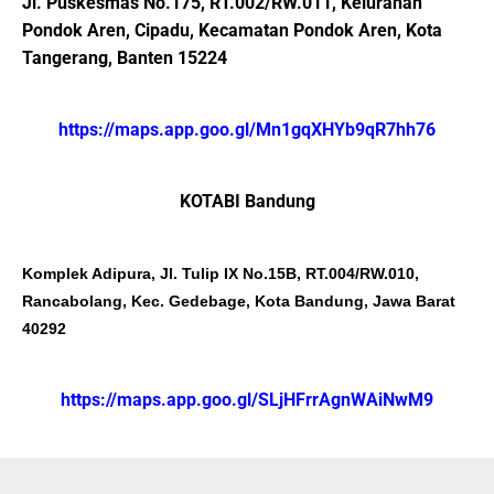
Jl. Puskesmas No.175, RT.002/RW.011, Kelurahan
Pondok Aren, Cipadu, Kecamatan Pondok Aren, Kota
Tangerang, Banten 15224
https://maps.app.goo.gl/Mn1gqXHYb9qR7hh76
KOTABI Bandung
Komplek Adipura, Jl. Tulip IX No.15B, RT.004/RW.010,
Rancabolang, Kec. Gedebage, Kota Bandung, Jawa Barat
40292
https://maps.app.goo.gl/SLjHFrrAgnWAiNwM9