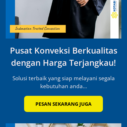
Pusat Konveksi Berkualitas
dengan Harga Terjangkau!
Solusi terbaik yang siap melayani segala
kebutuhan anda...
PESAN SEKARANG JUGA