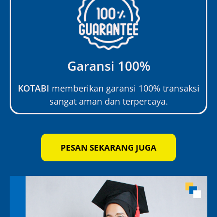
Garansi 100%
KOTABI
memberikan garansi 100% transaksi
sangat aman dan terpercaya.
PESAN SEKARANG JUGA